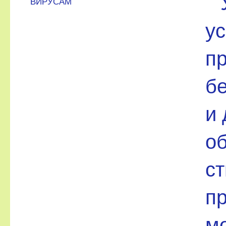
ВИРУСАМ
у
пр
б
и 
о
ст
пр
м