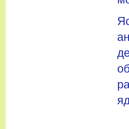
Я
а
д
о
ра
яд