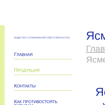
Ясм
ОБЩЕСТВО С ОГРАНИЧЕННОЙ ОТВЕТСТВЕННОСТЬЮ
Гла
Г
ЛАВНАЯ
Ясме
П
РОДУКЦИЯ
К
ОНТАКТЫ
Я
К
АК ПРОТИВОСТОЯТЬ