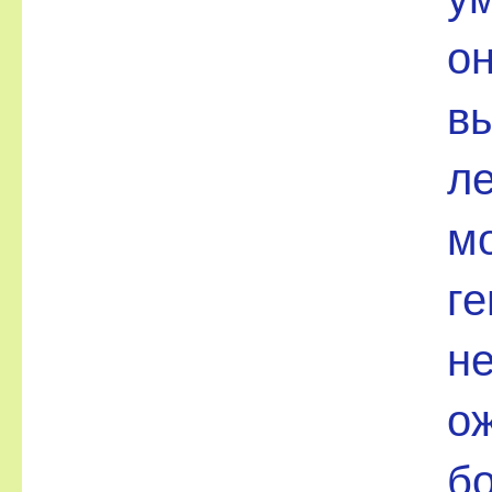
он
в
л
м
ге
н
ож
бо