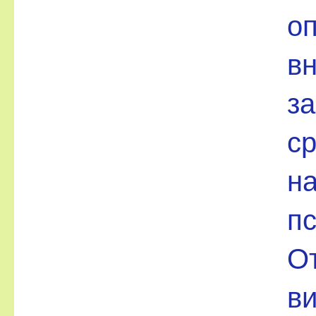
оп
вн
з
ср
на
пс
От
ви