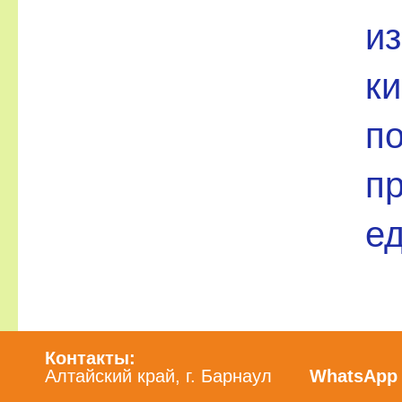
и
ки
по
пр
е
Контакты:
Алтайский край, г. Барнаул
WhatsApp /