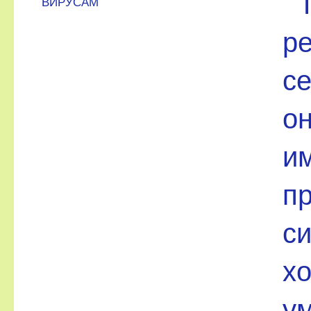
ВИРУСАМ
р
се
о
и
п
с
хо
у