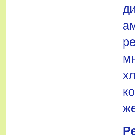
ди
а
ре
мн
х
ко
ж
Р