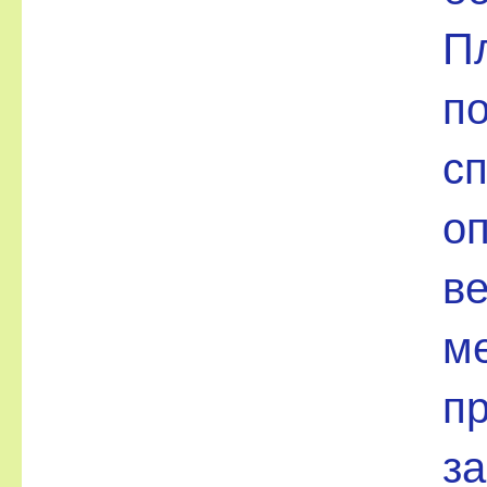
П
по
с
оп
ве
м
п
за