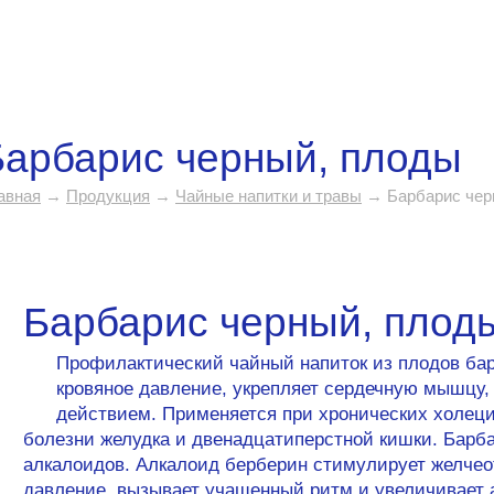
Барбарис черный, плоды
авная
→
Продукция
→
Чайные напитки и травы
→ Барбарис чер
Барбарис черный, плод
Профилактический чайный напиток из плодов барб
кровяное давление, укрепляет сердечную мышцу
действием. Применяется при хронических холецис
болезни желудка и двенадцатиперстной кишки. Барба
алкалоидов. Алкалоид берберин стимулирует желчеот
давление, вызывает учащенный ритм и увеличивает 