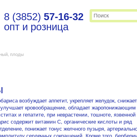
8 (3852)
57-16-32
опт и розница
ный, плоды
ы
ариса возбуждает аппетит, укрепляет желудок, снижает
, улучшает кровообращение, обладает жаропонижающим
титах и гепатите, при неврастении, тошноте, язвенной
рис содержит витамин C, органические кислоты и ряд
деление, понижает тонус желчного пузыря, артериальн
амплитуду сердечных сокращений. Кроме того, бербери