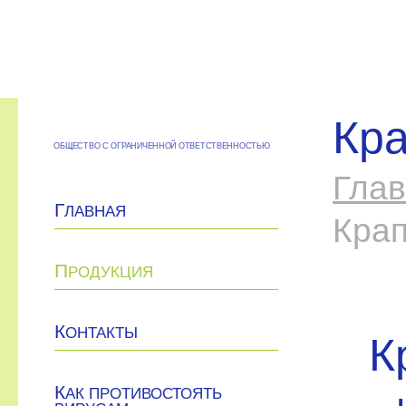
Кра
ОБЩЕСТВО С ОГРАНИЧЕННОЙ ОТВЕТСТВЕННОСТЬЮ
Гла
Г
ЛАВНАЯ
Крап
П
РОДУКЦИЯ
К
ОНТАКТЫ
К
К
АК ПРОТИВОСТОЯТЬ