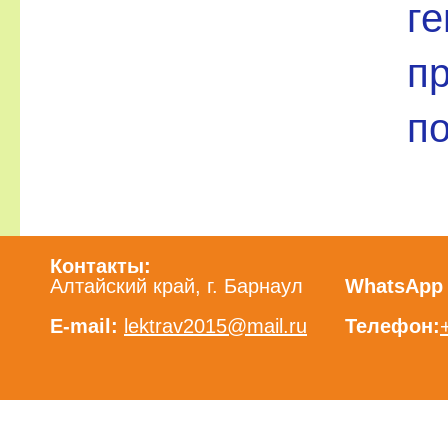
г
пр
по
Контакты:
Алтайский край, г. Барнаул
WhatsApp /
E-mail:
lektrav2015@mail.ru
Телефон: