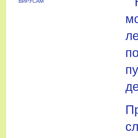
ВИРУСАМ
мо
ле
по
пу
де
Пр
сл